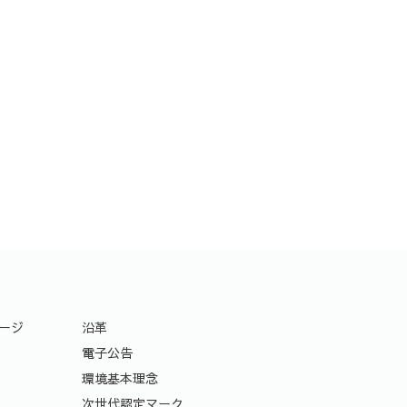
ージ
沿革
電子公告
環境基本理念
次世代認定マーク