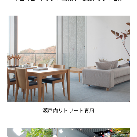
瀬戸内リトリート青凪