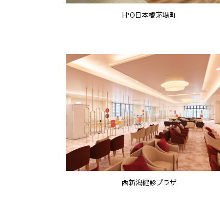
H¹O日本橋茅場町
西新潟健診プラザ