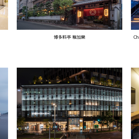
博多料亭 稚加榮
Ch