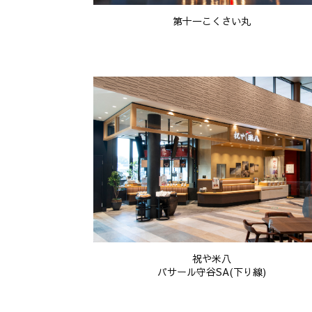
第十一こくさい丸
祝や米八
パサール守谷SA(下り線)